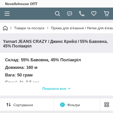
Novellohouse ОПТ
Товари та послуги
Пряжа для в'язання / Нитки для в'яза
Yarnart JEANS CRAZY / Джинс Крейзі / 55% Бавовна,
45% Поліакріл
Склад: 55% Бавовна, 45% Поліакріл
Довжина: 160 м
Вага: 50 грам
Спиці: № 3,5 мм
Показати все
Гачок № 3,5 мм
Щільність в'язання спицями 10х10 см = 24п х
30р.
Сортування
0
Фільтри
УВАГА! Колір і відтінок на зображенні можуть