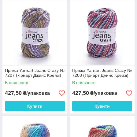
відрізнятися від фактичного кольору і відтінку
пряжі з-за індивідуальних налаштувань вашого
монітора і в залежності від партії.
Пряжа Yarnart Jeans Crazy №
Пряжа Yarnart Jeans Crazy №
7207 (Ярнарт Джинс Крейзі)
7208 (Ярнарт Джинс Крейзі)
В наявності
В наявності
427,50
427,50
₴/упаковка
₴/упаковка
Купити
Купити