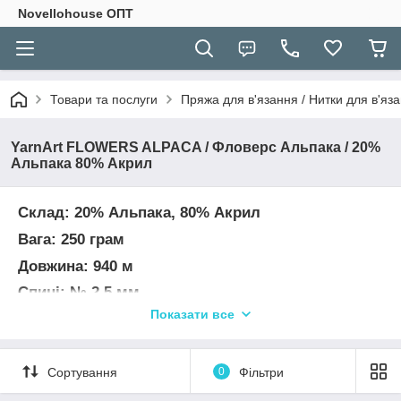
Novellohouse ОПТ
Товари та послуги
Пряжа для в'язання / Нитки для в'яза
YarnArt FLOWERS ALPACA / Фловерс Альпака / 20%
Альпака 80% Акрил
Склад: 20% Альпака, 80% Акрил
Вага: 250 грам
Довжина: 940 м
Спиці: № 2,5 мм
Показати все
Гачок: № 3,0 мм
Щільність в'язання 10х10 см = 28п х 40р.
УВАГА! Колір і відтінок на зображенні можуть
Сортування
0
Фільтри
відрізнятися від фактичного кольору і відтінку