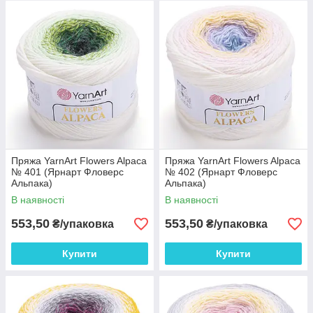
пряжі з-за індивідуальних налаштувань вашого
монітора і в залежності від партії.
Пряжа YarnArt Flowers Alpaca
Пряжа YarnArt Flowers Alpaca
№ 401 (Ярнарт Фловерс
№ 402 (Ярнарт Фловерс
Альпака)
Альпака)
В наявності
В наявності
553,50
553,50
₴/упаковка
₴/упаковка
Купити
Купити