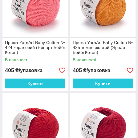
Пряжа YarnArt Baby Cotton №
Пряжа YarnArt Baby Cotton №
424 кораловий (Ярнарт Бейбі
425 темно-жовтий (Ярнарт
Котон)
Бейбі Котон)
В наявності
В наявності
405
405
₴/упаковка
₴/упаковка
Купити
Купити