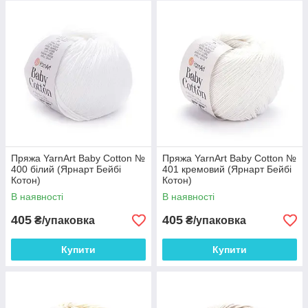
Щільність в'язання 10х10 см = 24 х 30р.
Пряжа YarnArt Baby Cotton №
Пряжа YarnArt Baby Cotton №
400 білий (Ярнарт Бейбі
401 кремовий (Ярнарт Бейбі
Котон)
Котон)
В наявності
В наявності
405
405
₴/упаковка
₴/упаковка
Купити
Купити