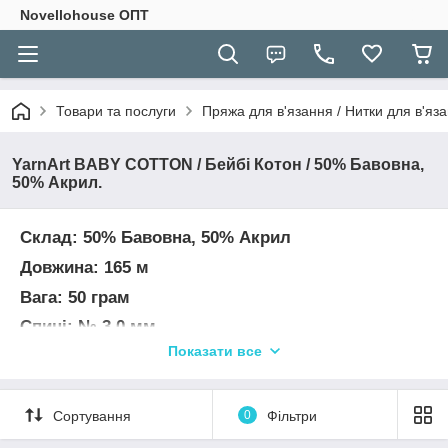
Novellohouse ОПТ
Товари та послуги
Пряжа для в'язання / Нитки для в'яза
YarnArt BABY COTTON / Бейбі Котон / 50% Бавовна,
50% Акрил.
Склад: 50% Бавовна, 50% Акрил
Довжина: 165 м
Вага: 50 грам
Спиці: № 3,0 мм
Показати все
Гачок: № 3,0 мм
УВАГА! Колір і відтінок на зображенні можуть
відрізнятися від фактичного кольору і відтінку
Сортування
0
Фільтри
пряжі з-за індивідуальних налаштувань вашого
монітора і в залежності від партії.