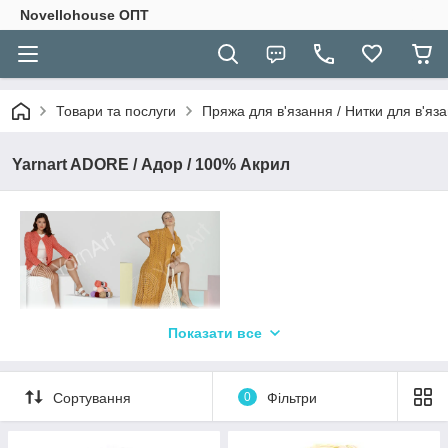
Novellohouse ОПТ
Товари та послуги
Пряжа для в'язання / Нитки для в'яза
Yarnart ADORE / Адор / 100% Акрил
Склад:
Антипілінг
100% Акрил
Показати все
Довжина: 280 м
Вага: 100 грам
Сортування
0
Фільтри
Спиці: № 4,0
Гачок: № 4,0