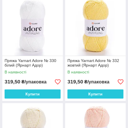
Щільність в'язання спицями 10х10 см = 20п х 24р
Щільність в'язання гачком 10х10 см = 15п х 19р
УВАГА! Колір та відтінок на зображенні можуть
відрізнятися від фактичного кольору та відтінку пряжі
через індивідуальні налаштування монітора та залежно
від партії.
Пряжа Yarnart Adore № 330
Пряжа Yarnart Adore № 332
білий (Ярнарт Адор)
жовтий (Ярнарт Адор)
В наявності
В наявності
319,50
319,50
₴/упаковка
₴/упаковка
Купити
Купити