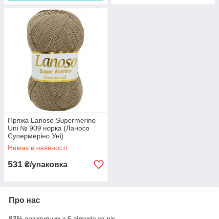
Пряжа Lanoso Supermerino
Uni № 909 норка (Ланосо
Супермеріно Уні)
Немає в наявності
531
₴/упаковка
Про нас
83% позитивних з 6 відгуків за рік