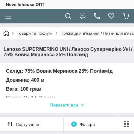
Novellohouse ОПТ
Товари та послуги
Пряжа для в'язання / Нитки для в'яза
Lanoso SUPERMERINO UNI / Ланосо Супермеріно Уні /
75% Вовна Мериноса 25% Поліамід
Склад: 75% Вовна Мериноса 25% Поліамід
Довжина: 400 м
Вага: 100 грам
Спиці: № 2,5-3,5 мм
Показати все
Гачок: № 2,0 мм
УВАГА! Колір і відтінок на зображенні можуть
відрізнятися від фактичного кольору і відтінку
Сортування
0
Фільтри
пряжі з-за індивідуальних налаштувань вашого
монітора і в залежності від партії.