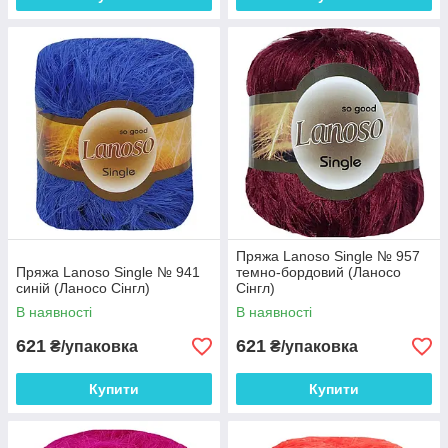
Пряжа Lanoso Single № 957
Пряжа Lanoso Single № 941
темно-бордовий (Ланосо
синій (Ланосо Сінгл)
Сінгл)
В наявності
В наявності
621
621
₴/упаковка
₴/упаковка
Купити
Купити