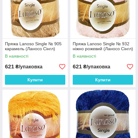
Спиці: № 5,0-6,5 мм
УВАГА! Колір та відтінок на зображенні можуть
відрізнятися від фактичного кольору та відтінку
пряжі через індивідуальні налаштування
монітора та залежно від партії.
Пряжа Lanoso Single № 905
Пряжа Lanoso Single № 932
карамель (Ланосо Сінгл)
ніжно рожевий (Ланосо Сінгл)
В наявності
В наявності
621
621
₴/упаковка
₴/упаковка
Купити
Купити