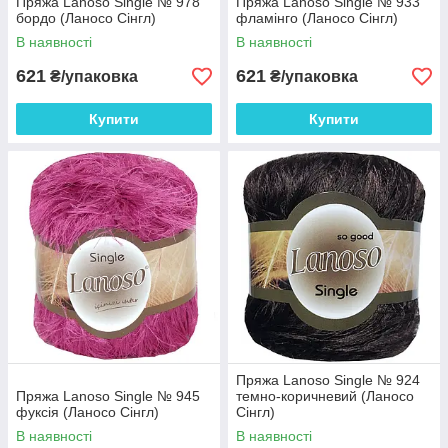
Пряжа Lanoso Single № 978
Пряжа Lanoso Single № 933
бордо (Ланосо Сінгл)
фламінго (Ланосо Сінгл)
В наявності
В наявності
621
621
₴/упаковка
₴/упаковка
Купити
Купити
Пряжа Lanoso Single № 924
Пряжа Lanoso Single № 945
темно-коричневий (Ланосо
фуксія (Ланосо Сінгл)
Сінгл)
В наявності
В наявності