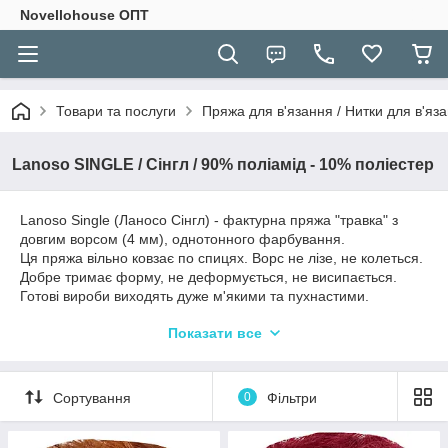
Novellohouse ОПТ
Товари та послуги
Пряжа для в'язання / Нитки для в'яза
Lanoso SINGLE / Сінгл / 90% поліамід - 10% поліестер
Lanoso Single (Ланосо Сінгл) - фактурна пряжа "травка" з
довгим ворсом (4 мм), однотонного фарбування.
Ця пряжа вільно ковзає по спицях. Ворс не лізе, не колеться.
Добре тримає форму, не деформується, не висипається.
Готові вироби виходять дуже м'якими та пухнастими.
Одяг з цієї пряжі потрібно в'язати з додатковою ниткою, що
Показати все
не тягнеться, наприклад зі 100% мерсиризованою бавовною,
вовною або акрилом.
Ворс лягає рівніше в протилежному в'язанні напрямку -
Сортування
0
Фільтри
зверху донизу.
Рекомендоване ручне прання.
Для надання більшої м'якості та шовковистості при пранні