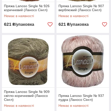
Пряжа Lanoso Single № 926
Пряжа Lanoso Single № 907
коричневий (Ланосо Сінгл)
верблюжий (Ланосо Сінгл)
Немає в наявності
Немає в наявності
621
621
₴/упаковка
₴/упаковка
Пряжа Lanoso Single № 909
світло-коричневий (Ланосо
Пряжа Lanoso Single № 937
Сінгл)
пудра (Ланосо Сінгл)
Немає в наявності
Немає в наявності