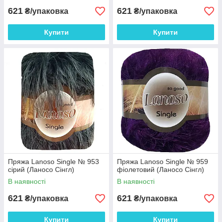
621
621
₴/упаковка
₴/упаковка
Купити
Купити
Пряжа Lanoso Single № 953
Пряжа Lanoso Single № 959
сірий (Ланосо Сінгл)
фіолетовий (Ланосо Сінгл)
В наявності
В наявності
621
621
₴/упаковка
₴/упаковка
Купити
Купити