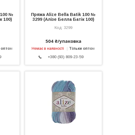
k 100 №
Пряжа Alize Bella Batik 100 №
к 100)
3299 (Алізе Белла Батік 100)
3299
504 ₴/упаковка
 оптом
Немає в наявності
Тільки оптом
9
+380 (93) 809-23-59