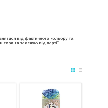
ізнятися від фактичного кольору та
ітора та залежно від партії.