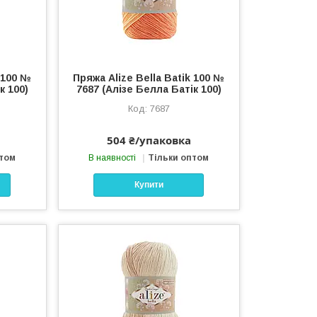
k 100 №
Пряжа Alize Bella Batik 100 №
к 100)
7687 (Алізе Белла Батік 100)
7687
504 ₴/упаковка
птом
В наявності
Тільки оптом
Купити