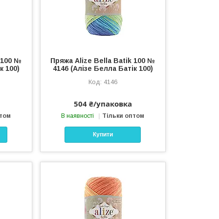
k 100 №
Пряжа Alize Bella Batik 100 №
к 100)
4146 (Алізе Белла Батік 100)
4146
504 ₴/упаковка
птом
В наявності
Тільки оптом
Купити