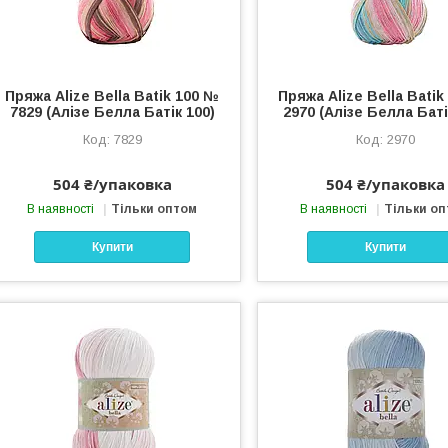
Пряжа Alize Bella Batik 100 №
Пряжа Alize Bella Bati
7829 (Алізе Белла Батік 100)
2970 (Алізе Белла Баті
7829
2970
504 ₴/упаковка
504 ₴/упаковка
В наявності
Тільки оптом
В наявності
Тільки о
Купити
Купити