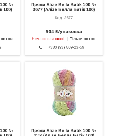
k 100 №
Пряжа Alize Bella Batik 100 №
к 100)
3677 (Алізе Белла Батік 100)
3677
504 ₴/упаковка
 оптом
Немає в наявності
Тільки оптом
9
+380 (93) 809-23-59
k 100 №
Пряжа Alize Bella Batik 100 №
к 100)
4151(Алізе Белла Батік 100)