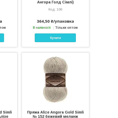
Ангора Голд Сімлі)
106
а
364,50 ₴/упаковка
птом
В наявності
Тільки оптом
Купити
d Simli
Пряжа Alize Angora Gold Simli
Алізе
№ 152 бежевий меланж