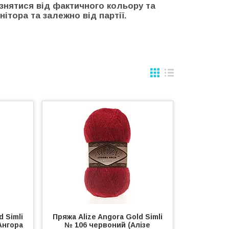
ізнятися від фактичного кольору та
ітора та залежно від партії.
d Simli
Пряжа Alize Angora Gold Simli
Ангора
№ 106 червоний (Алізе