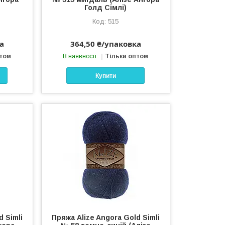
Голд Сімлі)
515
а
364,50 ₴/упаковка
птом
В наявності
Тільки оптом
Купити
d Simli
Пряжа Alize Angora Gold Simli