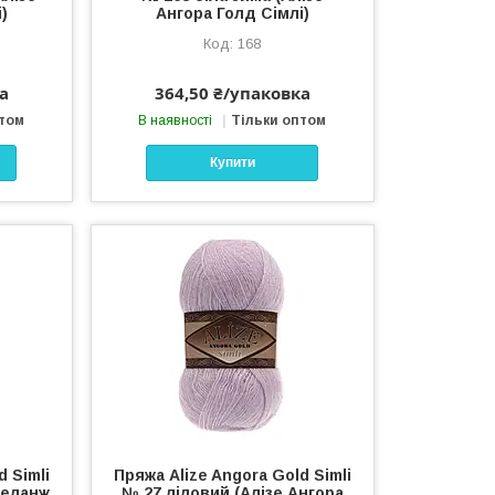
)
Ангора Голд Сімлі)
168
а
364,50 ₴/упаковка
птом
В наявності
Тільки оптом
Купити
d Simli
Пряжа Alize Angora Gold Simli
меланж
№ 27 ліловий (Алізе Ангора