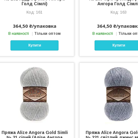
Голд Сімлі)
Ангора Голд Сімлі
161
163
364,50 ₴/упаковка
364,50 ₴/упаковк
В наявності
Тільки оптом
В наявності
Тільки о
Купити
Купити
Пряжа Alize Angora Gold Simli
Пряжа Alize Angora Gol
№ 21 сірий (Алізе Ангора
№ 221 світлий джинс 