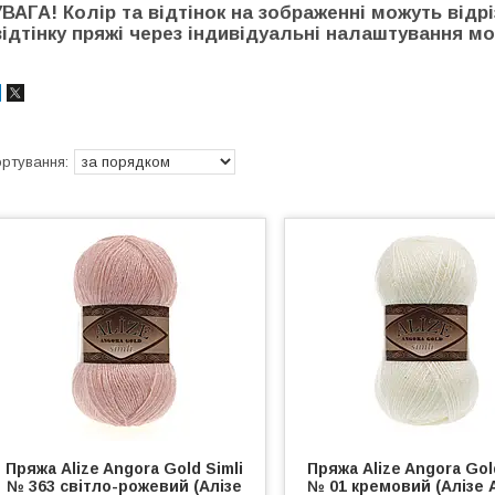
УВАГА! Колір та відтінок на зображенні можуть відр
відтінку пряжі через індивідуальні налаштування мон
Пряжа Alize Angora Gold Simli
Пряжа Alize Angora Gol
№ 363 світло-рожевий (Алізе
№ 01 кремовий (Алізе 