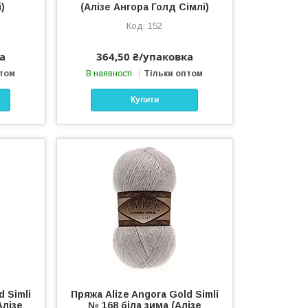
)
(Алізе Ангора Голд Сімлі)
152
а
364,50 ₴/упаковка
птом
В наявності
Тільки оптом
Купити
d Simli
Пряжа Alize Angora Gold Simli
Алізе
№ 168 біла зима (Алізе