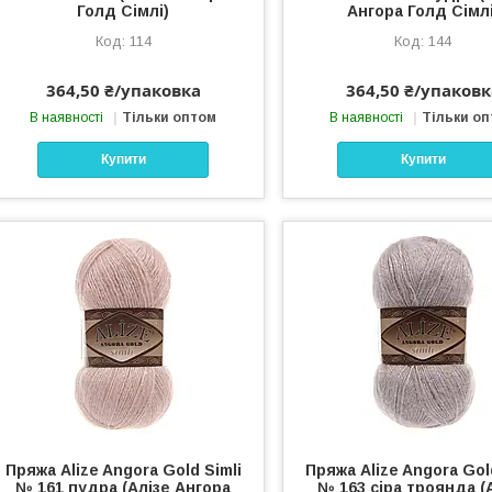
Голд Сімлі)
Ангора Голд Сімлі
114
144
364,50 ₴/упаковка
364,50 ₴/упаковк
В наявності
Тільки оптом
В наявності
Тільки о
Купити
Купити
Пряжа Alize Angora Gold Simli
Пряжа Alize Angora Gol
№ 161 пудра (Алізе Ангора
№ 163 сіра троянда (