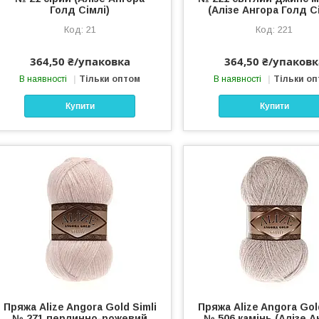
Голд Сімлі)
(Алізе Ангора Голд С
21
221
364,50 ₴/упаковка
364,50 ₴/упаковк
В наявності
Тільки оптом
В наявності
Тільки о
Купити
Купити
Пряжа Alize Angora Gold Simli
Пряжа Alize Angora Gol
№ 271 перлинно-рожевий
№ 506 камінь (Алізе А