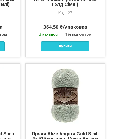
імлі)
Голд Сімлі)
27
а
364,50 ₴/упаковка
птом
В наявності
Тільки оптом
Купити
d Simli
Пряжа Alize Angora Gold Simli
нгора
№ 515 мигдаль (Алізе Ангора