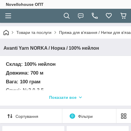
Novellohouse ОПТ
Товари та послуги
Пряжа для в'язання / Нитки для в'яза
Avanti Yarn NORKA / Норка / 100% нейлон
Склад: 100% нейлон
Довжина: 700 м
Вага: 100 грам
Спиці: №2,0-3,5
Показати все
Гачок: № 1,5-2,5
Це не пух норки, пряжа з пухом норки у
групі
ПУХ НОРКИ
Сортування
0
Фільтри
УВАГА! Колір та відтінок на зображенні можуть
відрізнятися від фактичного кольору та відтінку