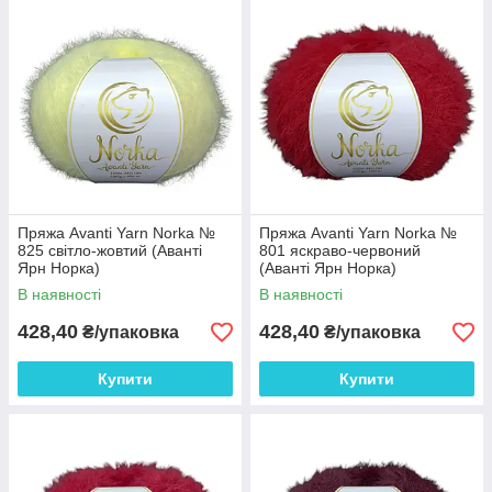
пряжі через індивідуальні налаштування
монітора та залежно від партії.
Пряжа Avanti Yarn Norka №
Пряжа Avanti Yarn Norka №
825 світло-жовтий (Аванті
801 яскраво-червоний
Ярн Норка)
(Аванті Ярн Норка)
В наявності
В наявності
428,40
428,40
₴/упаковка
₴/упаковка
Купити
Купити