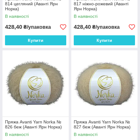
814 цегляний (Аванті Ярн
817 ніжно-рожевий (Аванті
Норка)
Ярн Норка)
В наявності
В наявності
428,40
428,40
₴/упаковка
₴/упаковка
Купити
Купити
Пряжа Avanti Yarn Norka №
Пряжа Avanti Yarn Norka №
826 беж (Аванті Ярн Норка)
827 беж (Аванті Ярн Норка)
В наявності
В наявності